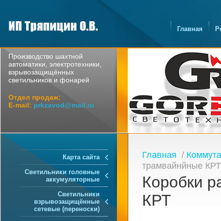
Главная
Р
Производство шахтной
автоматики, электротехники,
взрывозащищённых
светильников и фонарей
Отдел продаж:
E-mail:
prkzavod@mail.ru
Главная
/
Коммута
Карта сайта
трамвайнйные КРТ
Светильники головные
Коробки р
аккумуляторные
Светильники
КРТ
взрывозащищённые
сетевые (переноски)