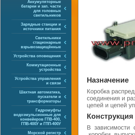
Аккумуляторные
батареи и зап. части
для головных
светильников
Зарядные станции и
источники питания
Светильники
стационарные
взрывозащищённые
Устройства оповещения
Коммутационные
устройства
Устройства управления
Назначение
и связи
Коробка распред
Шахтная автоматика,
пускатели и
соединения и ра
трансформаторы
цепей и цепей у
Гидромуфты
водоэмульсионные для
Конструкция
конвейеров ГПВ-400,
ГПВ-400У и ГПП-400У
В зависимости 
Морской регистр
коробки выпуск