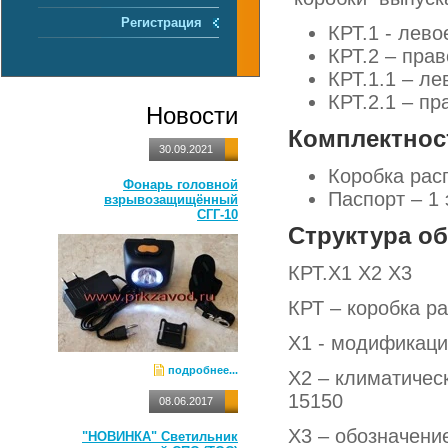
Регистрация
КРТ.1 - лев
КРТ.2 – пра
КРТ.1.1 – ле
КРТ.2.1 – пр
Новости
Комплектнос
30.09.2021
Коробка рас
Фонарь головной
Паспорт – 1 
взрывозащищённый
СГГ-10
Структура о
КРТ.Х1 Х2 Х3
КРТ – коробка р
Х1 - модификация:
подробнее...
Х2 – климатичес
15150
08.06.2017
Х3 – обозначени
"НОВИНКА" Светильник