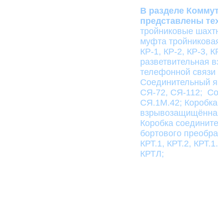
В разделе Комму
представлены те
тройниковые шахт
муфта тройникова
КР-1, КР-2, КР-3, К
разветвительная в
телефонной связи 
Соединительный ящ
СЯ-72, СЯ-112; Со
СЯ.1М.42; Коробк
взрывозащищённая:
Коробка соедините
бортового преобр
КРТ.1, КРТ.2, КРТ.
КРТЛ;